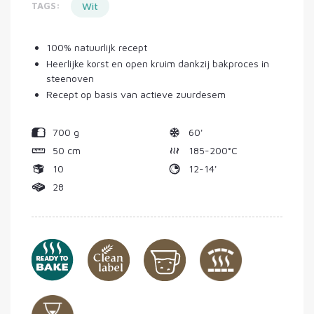
TAGS:
Wit
100% natuurlijk recept
Heerlijke korst en open kruim dankzij bakproces in
steenoven
Recept op basis van actieve zuurdesem
700 g
60'
50 cm
185-200°C
10
12-14'
28