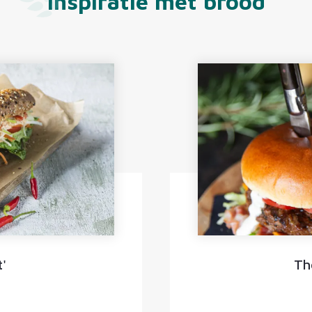
Inspiratie met brood
'
Th