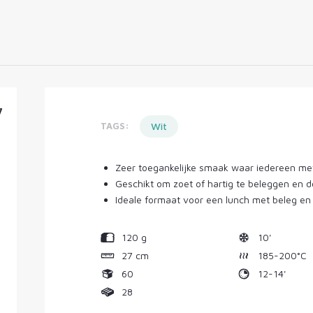
Buns & panini
> Bekijk alles van brood
7
TAGS:
Wit
Zeer toegankelijke smaak waar iedereen met
Geschikt om zoet of hartig te beleggen en 
Ideale formaat voor een lunch met beleg en
120 g
10'
27 cm
185-200°C
60
12-14'
28