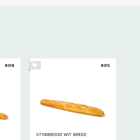
8018
8015
STOKBROOD WIT BREED
STO