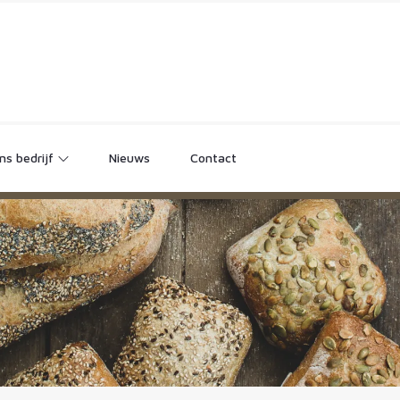
ns bedrijf
Nieuws
Contact
Ons verhaal
nze waarden
Grootbrood
Stokbrood
Jobs
Ciabatta's
Kleinbrood
Mini broodjes