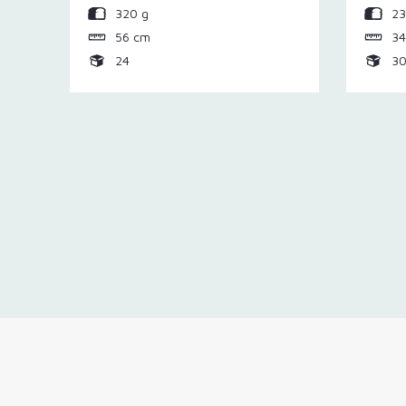
320 g
23
56 cm
34
24
3