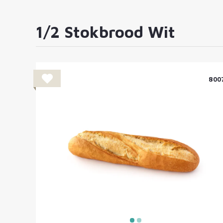
Supermarkten
Onze merken
1/2 Stokbrood Wit
> Bekijk volledig aanbod
800