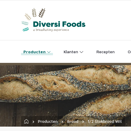
Producten
Klanten
Recepten
O
Broodjeszaken
Catering
O
Brood
Hotels & Restaurants
Hartige snacks
Frituur, Snack- & Burgerbars
Viennoiserie
Producten
Brood
1/2 Stokbrood Wit
Patisserie