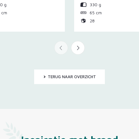
0 g
330 g
 cm
65 cm
0
28
TERUG NAAR OVERZICHT