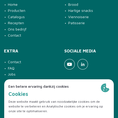
Home
Brood
Producten
Hartige snacks
Catalogus
Viennoiserie
Recepten
Patisserie
Ons bedrijf
Contact
EXTRA
SOCIALE MEDIA
Contact
Youtube
Linkedin
FAQ
Jobs
© 2026 Diversi Foods
Disclaimer
Verkoopsvoorwaarden
Cookie policy
Privacy policy
Compliance
Code of Conduct