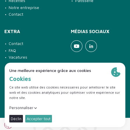
Recettes
Pâtisserie
Notre entreprise
Contact
EXTRA
MÉDIAS SOCIAUX
Contact
Youtube
Linkedin
FAQ
Vacatures
© 2026 Diversi Foods
Disclaimer
Conditions de vente
Politique en matière de cookies
Privacy policy
Conformité
Code of Conduct
Made by