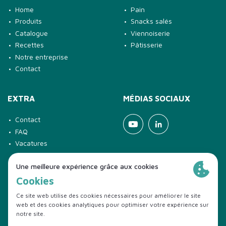
Home
Pain
Produits
Snacks salés
Catalogue
Viennoiserie
Recettes
Pâtisserie
Notre entreprise
Contact
EXTRA
MÉDIAS SOCIAUX
Contact
Youtube
Linkedin
FAQ
Vacatures
© 2026 Diversi Foods
Disclaimer
Conditions de vente
Politique en matière de cookies
Privacy policy
Conformité
Code of Conduct